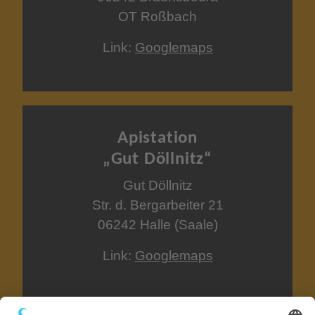
OT Roßbach
Link:
Googlemaps
Apistation
„Gut Döllnitz“
Gut Döllnitz
Str. d. Bergarbeiter 21
06242 Halle (Saale)
Link:
Googlemaps