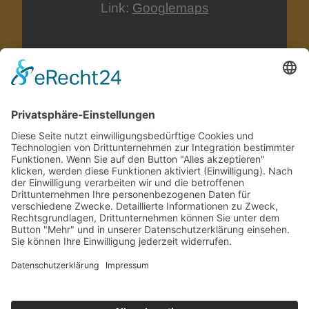
Link:
Googlemaps
Termine werden nach telefonischer
Vereinbarung
oder per E-Mail vergeben.
0170 21 69 006
info@pfistergrune.de
Wir freuen uns von Ihnen zu hören.
Datenschutzerklärung
Haftungsausschluss
Impressum